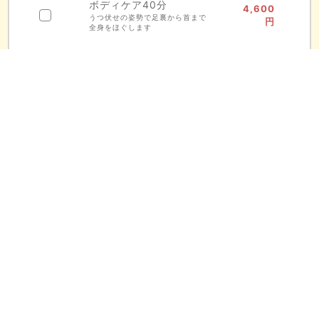
ボディケア40分
4,600
うつ伏せの姿勢で足裏から首まで
円
全身をほぐします
ボディケア60分
6,900
円
うつ伏せ全身と、仰向けで足元や
頭をほぐします
横向き ボディケア 7
8,050
0分
円
横向きの姿勢でも施術が受けられ
ます
ボディケア80分
9,200