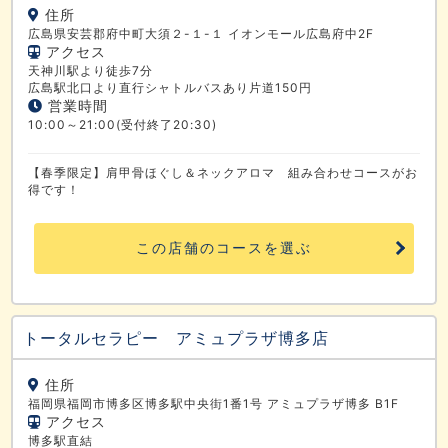
住所
広島県安芸郡府中町大須２-１-１ イオンモール広島府中2F
アクセス
天神川駅より徒歩7分
広島駅北口より直行シャトルバスあり片道150円
営業時間
10:00～21:00(受付終了20:30)
【春季限定】肩甲骨ほぐし＆ネックアロマ 組み合わせコースがお
得です！
この店舗のコースを選ぶ
トータルセラピー アミュプラザ博多店
住所
福岡県福岡市博多区博多駅中央街1番1号 アミュプラザ博多 B1F
アクセス
博多駅直結