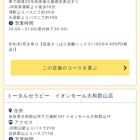
車で国道23号高茶屋小森南交差点すぐ
JR高茶屋駅より徒歩10分
津駅よりバスにて約30分
久居駅よりバスにて約19分
営業時間
10:00～21:00(受付終了20:30)
8/6(木)空き有り【頭皮さっぱり炭酸ヘッドスパ30分4,400円(税
込)】
この店舗のコースを選ぶ
トータルセラピー イオンモール大和郡山店
住所
奈良県大和郡山市下三橋町741 イオンモール大和郡山1F
アクセス
JR郡山駅よりバスで21分
近鉄郡山よりバスで11分
営業時間