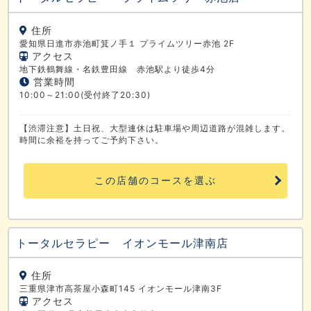
住所
愛知県日進市赤池町箕ノ手１ プライムツリー赤池 2F
アクセス
地下鉄鶴舞線・名鉄豊田線 赤池駅より徒歩4分
営業時間
10:00～21:00(受付終了20:30)
【渋滞注意】土日祝、大型連休は駐車場や周辺道路が混雑します。
時間に余裕を持ってご予約下さい。
この店舗のコースを選ぶ
トータルセラピー イオンモール津南店
住所
三重県津市高茶屋小森町145 イオンモール津南3F
アクセス